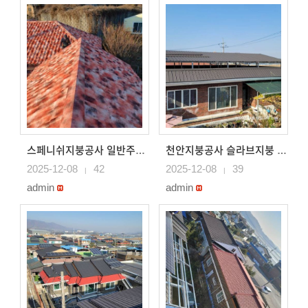
스페니쉬지붕공사 일반주택 지붕 스페니쉬강판으로 지붕시공
천안지붕공사 슬라브지붕 데스리 징크강판으로 시공, 슬라브..
2025-12-08
42
2025-12-08
39
|
|
admin
admin