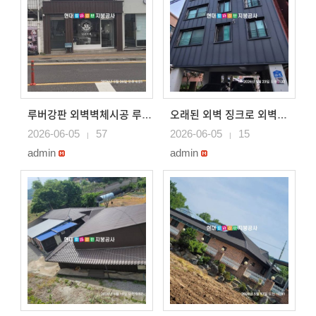
루버강판 외벽벽체시공 루버강판외벽시공
오래된 외벽 징크로 외벽시공 평택징크외벽공사
2026-06-05
57
2026-06-05
15
|
|
admin
admin