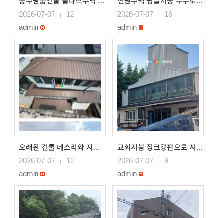
충주원룸건물 슬라브주택 옥상 지붕 바닥형 지붕으로 공사완료..
전원주택 슁글지붕 누수로 인해 징크강판으로 지붕시공 화성지..
2026-07-07
12
2026-07-07
16
|
|
admin
admin
오래된 건물 데스리와 지붕 징크강판으로 시공 송탄지붕공사
교회지붕 징크강판으로 시공 교회지붕시공
2026-07-07
12
2026-07-07
9
|
|
admin
admin