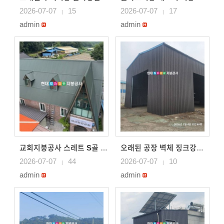
2026-07-07
15
2026-07-07
17
|
|
admin
admin
교회지붕공사 스레트 S골 칼라강판으로 시공하고 창문위는 ..
오래된 공장 벽체 징크강판으로 교체
2026-07-07
44
2026-07-07
10
|
|
admin
admin