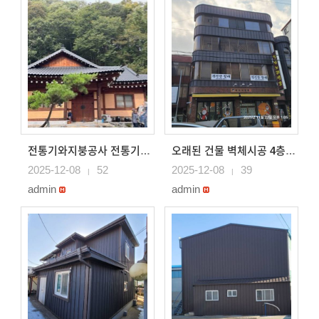
전통기와지붕공사 전통기와대골로 지붕공사
오래된 건물 벽체시공 4층건물 세련된 브라운 색상 징크로..
2025-12-08
52
2025-12-08
39
|
|
admin
admin