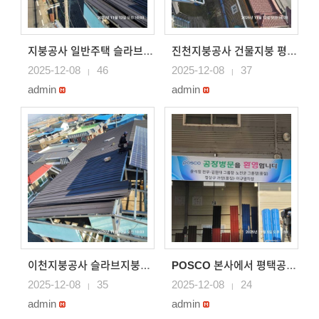
지붕공사 일반주택 슬라브지붕 포스코칼라강판 정품으로 시공
진천지붕공사 건물지붕 평기와골칼라강판으로 지붕시공 박공부분..
2025-12-08
46
2025-12-08
37
|
|
admin
admin
이천지붕공사 슬라브지붕에 쇠각목으로 거푸집작성후 징크로 ..
POSCO 본사에서 평택공장 방문을 환영합니다.
2025-12-08
35
2025-12-08
24
|
|
admin
admin