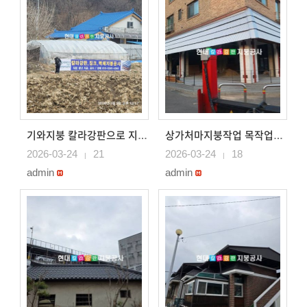
기와지붕 칼라강판으로 지붕시공 기와형칼라강판 용인지붕공사
상가처마지붕작업 목작업후 s스레트지붕가처마지붕작업 목작업후..
2026-03-24
21
2026-03-24
18
|
|
admin
admin