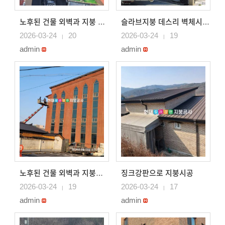
노후된 건물 외벽과 지붕 완료된모습
슬라브지붕 데스리 벽체시공 징크강판으로 시공
2026-03-24
20
2026-03-24
19
|
|
admin
admin
징크강판으로 지붕시공
노후된 건물 외벽과 지붕칼라강판으로 작업
2026-03-24
19
2026-03-24
17
|
|
admin
admin