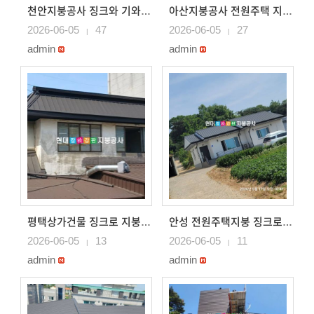
천안지붕공사 징크와 기와형칼라강판으로 지붕시공 천안지붕개량..
아산지붕공사 전원주택 지붕 징크로 시공 아산지붕개량 아산지..
2026-06-05
47
2026-06-05
27
|
|
admin
admin
평택상가건물 징크로 지붕 데스리시공 평택지붕공사 평택지붕개..
안성 전원주택지붕 징크로 지붕시공 안성지붕공사
2026-06-05
13
2026-06-05
11
|
|
admin
admin