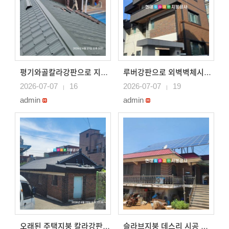
평기와골칼라강판으로 지붕시공 서산지붕공사
루버강판으로 외벽벽체시공 아산루버강판벽체시공
2026-07-07
16
2026-07-07
19
|
|
admin
admin
오래된 주택지붕 칼라강판으로 시공 안중지붕공사
슬라브지붕 데스리 시공 평택와골칼라강판으로 시공 태양광 ..