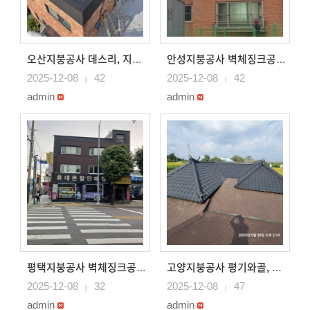
오산지붕공사 데스리, 지붕 징크강판으로 시공 태양광 그대로..
안성지붕공사 벽체징크공사 오래된 건물 징크로 외벽시공
2025-12-08
42
2025-12-08
42
|
|
admin
admin
평택지붕공사 벽체징크공사 오래된 건물 징크로 외벽시공
고양지붕공사 평기와골, 스레트s골 칼라강판으로 지붕시공
2025-12-08
32
2025-12-08
47
|
|
admin
admin