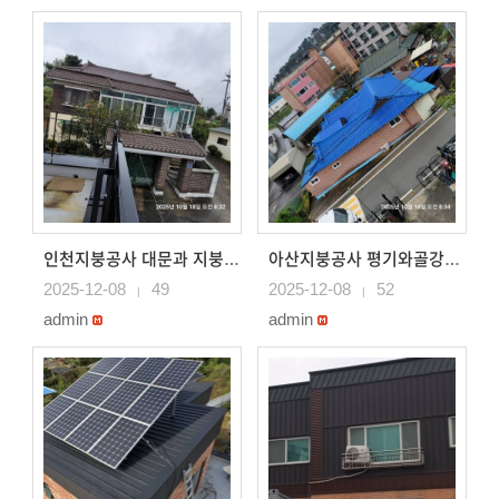
인천지붕공사 대문과 지붕 평기와골강판으로 시공 앤드캡 대..
아산지붕공사 평기와골강판, 스레트골 강판으로 지붕시공 대..
2025-12-08
49
2025-12-08
52
|
|
admin
admin