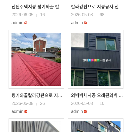
전원주택지붕 평기와골 칼라강판지붕으로 시공 용인지붕공사
칼라강판으로 지붕공사 전통기와골, 스레트S골 칼라강판으로 ..
2026-06-05
16
2026-05-08
68
|
|
admin
admin
평기와골칼라강판으로 지붕공사및 대문지붕공사 용인지붕공사
외벽벽체시공 오래된외벽 징크로 시공
2026-05-08
26
2026-05-08
10
|
|
admin
admin