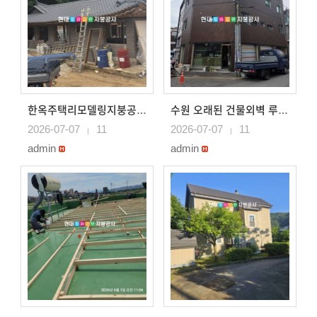
한옥주택리모델링지붕공사 기와형칼라강판으로 시공 용인지붕공사
수원 오래된 건물외벽 루버강판으로 벽체시공
2026-07-07
11
2026-07-07
11
|
|
admin
admin