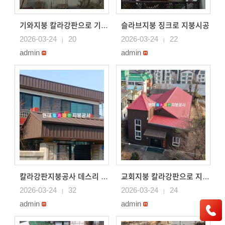
슬라브지붕 징크로 지붕시공
기와지붕 칼라강판으로 기와시공, 나무각목으로 목작업 진행후..
2026-03-24
20
2026-03-24
22
|
|
admin
admin
칼라강판지붕공사 데스리 징크로 시공 대문지붕 징쿠시공
교회지붕 칼라강판으로 지붕시공 징크로 지붕시공
2026-03-24
32
2026-03-24
24
|
|
admin
admin