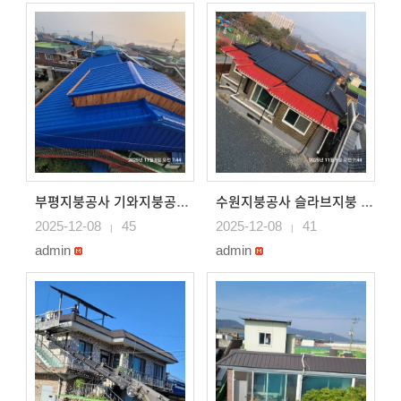
부평지붕공사 기와지붕공사 평기와골 파란색 칼라강판으로 지..
수원지붕공사 슬라브지붕 칼라강판으로 지붕시공 평기와골 검..
2025-12-08
45
2025-12-08
41
|
|
admin
admin