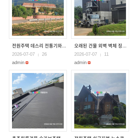
전원주택 데스리 전통기와형 스페니쉬칼라강판으로 시공 동탄지..
오래된 건물 외벽 벽체 징크로 시공 평택외벽벽체시공
2026-07-07
26
2026-07-07
11
|
|
admin
admin