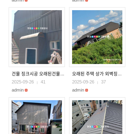
건물 징크시공 오래된건물 외벽 전체 벽체 징크로 시공 서..
오래된 주택 상가 외벽징크공사중 데스리 징크시공 충주지..
2025-09-26
41
2025-09-26
37
|
|
admin
admin