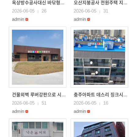
옥상방수공사대신 바닦형지붕 으로 시공 목작업중
오산지붕공사 전원주택 지붕 징크로 지붕시공
2026-06-05
26
2026-06-05
31
|
|
admin
admin
건물외벽 루버강판으로 시공 상가건물 루버강판으로 디자인
충주아파트 데스리 징크시공 충주아파트지붕공사
2026-06-05
51
2026-06-05
16
|
|
admin
admin