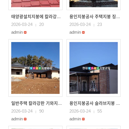
태양광설치지붕에 칼라강판지붕시공
용인지붕공사 주택지붕 징크로 지붕시공, 대분위 기와도 징크..
2026-03-24
20
2026-03-24
23
|
|
admin
admin
일반주택 칼라강판 기와지붕으로 시공 용마루와 앤드캡 대봉 ..
용인지붕공사 슬라브지붕 지붕공사 , 처마물받이시공
2026-03-24
90
2026-03-24
55
|
|
admin
admin