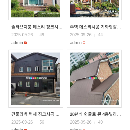
슬라브지붕 데스리 징크시공 옥상바닥공사 칼라강판 s골 ..
주택 데스리시공 기화형칼라강판으로 시공 직산지붕공사
2025-09-26
49
2025-09-26
44
|
|
admin
admin
건물외벽 벽체 징크시공 신갈지붕공사
28년식 슁글로 된 4층빌라 지붕공사 옥탑까지 칼라강판..
2025-09-26
56
2025-09-26
49
|
|
admin
admin