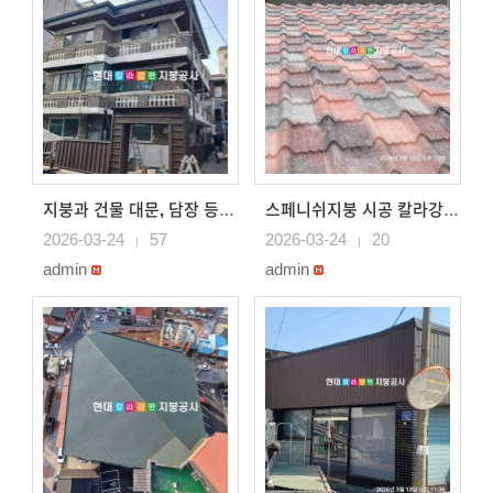
지붕과 건물 대문, 담장 등 벽체시공 강판으로 시공 용인지..
스페니쉬지붕 시공 칼라강판으로 지붕시공 스페니쉬 평기와골 ..
2026-03-24
57
2026-03-24
20
|
|
admin
admin