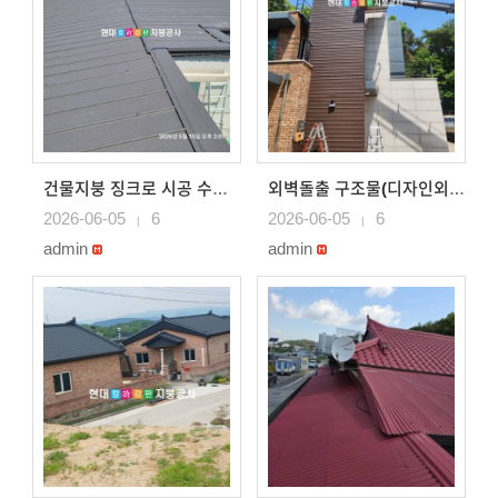
건물지붕 징크로 시공 수원지붕공사
외벽돌출 구조물(디자인외벽) 징크시공
2026-06-05
6
2026-06-05
6
|
|
admin
admin