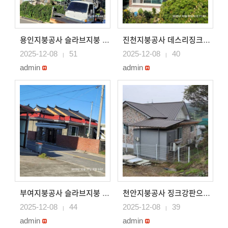
용인지붕공사 슬라브지붕 데스리시공 징크강판으로 시공
진천지붕공사 데스리징크시공 슬라브지붕데스리 칼라강판으로 식..
2025-12-08
51
2025-12-08
40
|
|
admin
admin
부여지붕공사 슬라브지붕 데스리 공사 칼라강판지붕공사 평기..
천안지붕공사 징크강판으로 지붕시공 전원주택지붕시공
2025-12-08
44
2025-12-08
39
|
|
admin
admin