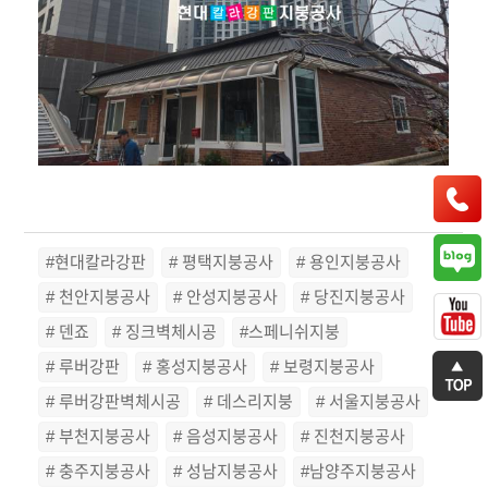
#현대칼라강판
# 평택지붕공사
# 용인지붕공사
# 천안지붕공사
# 안성지붕공사
# 당진지붕공사
# 덴죠
# 징크벽체시공
#스페니쉬지붕
# 루버강판
# 홍성지붕공사
# 보령지붕공사
# 루버강판벽체시공
# 데스리지붕
# 서울지붕공사
# 부천지붕공사
# 음성지붕공사
# 진천지붕공사
# 충주지붕공사
# 성남지붕공사
#남양주지붕공사