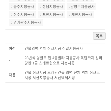
# 충주지붕공사
# 성남지붕공사
#남양주지붕공사
# 청주지붕공사
# 포천지붕공사
# 제천지붕공사
# 경기광주지붕공사
목록
이전
건물외벽 벽체 징크시공 신갈지붕공사
28년식 슁글로 된 4층빌라 지붕공사 옥탑까지 칼라
-
강판 s골 스레트형으로 지붕시공
건물 징크시공 오래된건물 외벽 전체 벽체 징크로
다음
시공 서산지붕공사 서산벽체시공